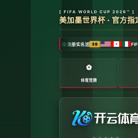
全球体育赛事数字转播与传媒矩阵 - 官
系统首页 | 赛事网络分布 | 转播信号流管理 | 运营大数据中心
系统运行状态公告 (Node: EDGE_SERVER_MAIN)
当前系统正在全负荷运行中。本平台主要负责跨区域体育赛事的全
遵守网络安全管理规定，确保转播信号的安全与合规。
最新更新：已完成对本季度国际赛事数字化运营系统的路由策略升